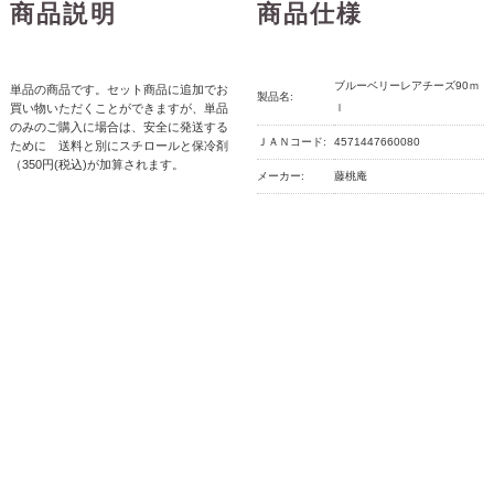
商品説明
商品仕様
ブルーベリーレアチーズ90ｍ
単品の商品です。セット商品に追加でお
製品名:
買い物いただくことができますが、単品
ｌ
のみのご購入に場合は、安全に発送する
ＪＡＮコード:
4571447660080
ために 送料と別にスチロールと保冷剤
（350円(税込)が加算されます。
メーカー:
藤桃庵